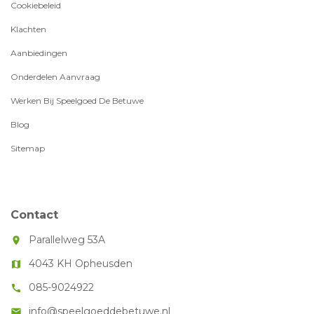
Cookiebeleid
Klachten
Aanbiedingen
Onderdelen Aanvraag
Werken Bij Speelgoed De Betuwe
Blog
Sitemap
Contact
Parallelweg 53A
room
4043 KH Opheusden
map
085-9024922
call
info@speelgoeddebetuwe.nl
mail