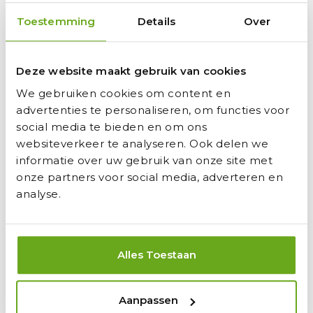
Schaal 1:16
Afmetingen: 37.5 x 17 x 21cm
Toestemming
Details
Over
Te combineren met Bruder speelgoed
Heldere LED koplampen
Originele tractor geluiden
Deze website maakt gebruik van cookies
Energievoorziening tractor: 4 AA-batterijen
We gebruiken cookies om content en
Energievoorziening afstandsbediening: 2 AA-
advertenties te personaliseren, om functies voor
batterijen
Batterijen NIET inbegrepen
social media te bieden en om ons
websiteverkeer te analyseren. Ook delen we
informatie over uw gebruik van onze site met
onze partners voor social media, adverteren en
analyse.
Nog geen beoordelingen
Review Toevoegen
Alles Toestaan
Aanpassen