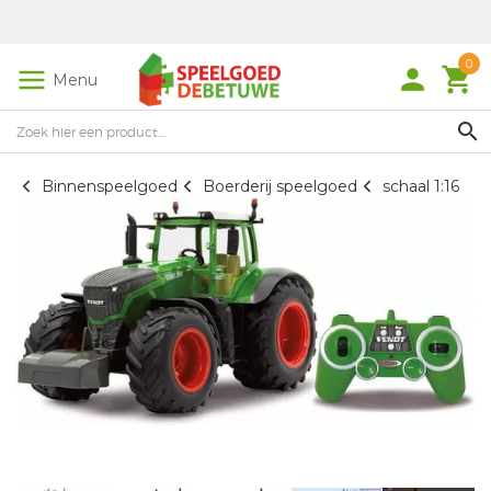
0
person
local_grocery_store
Menu
search
Binnenspeelgoed
Boerderij speelgoed
schaal 1:16