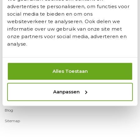
Betalen-Verzenden-Afhaal
advertenties te personaliseren, om functies voor
social media te bieden en om ons
Privacy Verklaring
websiteverkeer te analyseren. Ook delen we
Aanmelden Nieuwsbrief
informatie over uw gebruik van onze site met
Retourneren
onze partners voor social media, adverteren en
analyse.
Disclaimer
Cookiebeleid
Klachten
Alles Toestaan
Aanbiedingen
Onderdelen Aanvraag
Aanpassen
Werken Bij Speelgoed De Betuwe
Blog
Sitemap