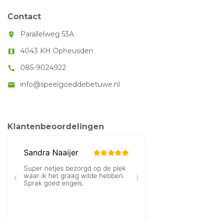
Contact
Parallelweg 53A
room
4043 KH Opheusden
map
085-9024922
call
info@speelgoeddebetuwe.nl
mail
Klantenbeoordelingen