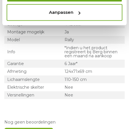
Aanpassen
Productspecificatie
Leeftijd
4-12 Jaar
Montage mogelijk
Ja
Model
Rally
*Indien u het product
Info
registreert bij Berg binnen
een maand na aankoop
Garantie
6 Jaar*
Afmeting
124x71x69 cm
Lichaamslengte
110-150 cm
Elektrische skelter
Nee
Versnellingen
Nee
Nog geen beoordelingen