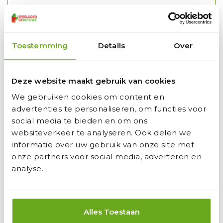
LED-lampen en richtingaanwijzers
Slecht of donker weer? Je hebt beter zicht en bent
goed zichtbaar met LED-lampen en
richtingaanwijzers. Ze zijn standaard gemonteerd op
Toestemming
Details
Over
de Rally APX Blue, Rally APX Red (met 3
versnellingen) en de Jeep Rally Cherokee.
Soundbox Race
Deze website maakt gebruik van cookies
Natuurlijk wil je graag laten weten dat je onderweg
We gebruiken cookies om content en
bent. Behalve de Rally NRG Orange hebben alle
advertenties te personaliseren, om functies voor
Rally’s een Soundbox Race aan boord met vier
verschillende racegeluiden.
social media te bieden en om ons
websiteverkeer te analyseren. Ook delen we
Schokabsorberende off-road veren
informatie over uw gebruik van onze site met
Ga je graag los in het ruige terrein? De Rally DRT
onze partners voor social media, adverteren en
Green, Rally DRT Yellow (met 3 versnellingen) en de
analyse.
Jeep Rally Cherokee zijn uitgevoerd met
schokabsorberende off-road veren. Niks of niemand
houdt je dan nog tegen.
Alles Toestaan