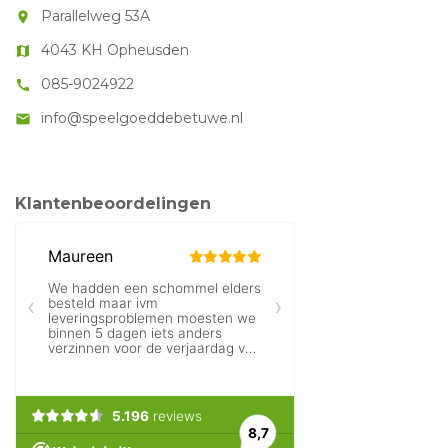
Parallelweg 53A
room
4043 KH Opheusden
map
085-9024922
call
info@speelgoeddebetuwe.nl
mail
Klantenbeoordelingen