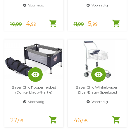
Voorradig
Voorradig
shopping_cart
shopping_cart
4,
5,
10,99
11,99
99
99
visibility
visibility
Bayer Chic Poppenreisbed
Bayer Chic Winkelwagen
(Donkerblauw/Hartje)
Zilver/Blauw Speelgoed
Voorradig
Voorradig
shopping_cart
shopping_cart
27,
46,
99
98