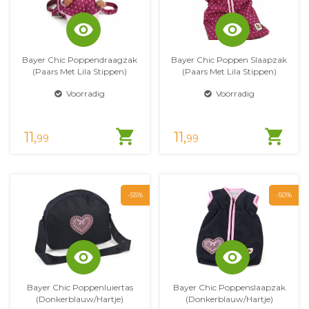
visibility
visibility
Bayer Chic Poppendraagzak
Bayer Chic Poppen Slaapzak
(Paars Met Lila Stippen)
(Paars Met Lila Stippen)
Voorradig
Voorradig
shopping_cart
shopping_cart
11,
11,
99
99
-55%
-50%
visibility
visibility
Bayer Chic Poppenluiertas
Bayer Chic Poppenslaapzak
(Donkerblauw/Hartje)
(Donkerblauw/Hartje)