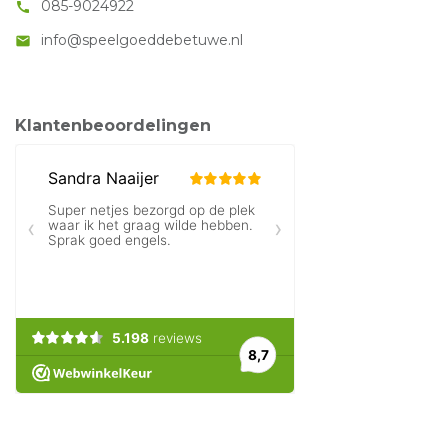
085-9024922
call
info@speelgoeddebetuwe.nl
mail
Klantenbeoordelingen