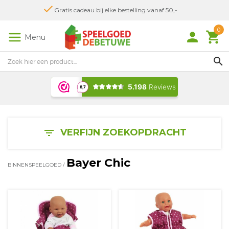
Gratis cadeau bij elke bestelling vanaf 50,-
0
person
local_grocery_store
Menu
search
VERFIJN ZOEKOPDRACHT
filter_list
Bayer Chic
BINNENSPEELGOED
/