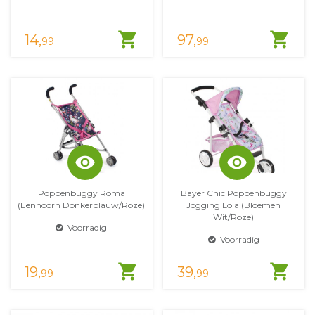
shopping_cart
shopping_cart
14,
97,
99
99
visibility
visibility
Poppenbuggy Roma
Bayer Chic Poppenbuggy
(eenhoorn Donkerblauw/roze)
Jogging Lola (bloemen
Wit/roze)
Voorradig
Voorradig
shopping_cart
shopping_cart
19,
39,
99
99