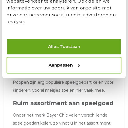
websiteverkeer te analyseren. Ook delen we
merk valt zijn vooral poppen, poppenwagens en
informatie over uw gebruik van onze site met
andere poppenspulletjes. Door de jaren lange
onze partners voor social media, adverteren en
ervaring van het bedrijf kunnen ze poppenwagens
analyse.
en ander speelgoed maken van een topkwaliteit
wat lang mee kan gaan. De kwaliteit van deze
producten is bewezen door meerdere
Alles Toestaan
onderzoeken die zijn uitgevoerd, ze hebben
hiervoor dan ook verschillende awards gewonnen.
Aanpassen
Het speelgoed is
kindvriendelijk
en is van een
goede kwaliteit zodat het niet snel kapot kan gaan.
Poppen zijn erg populaire speelgoedartikelen voor
kinderen, vooral meisjes spelen hier vaak mee.
Ruim assortiment aan speelgoed
Onder het merk Bayer Chic vallen verschillende
speelgoedartikelen, zo vindt u in het assortiment