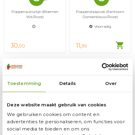
Poppenautozitje (bloemen
Poppenslaapzak (eenhoorn
Wit/roze)
Donkerblauw/roze)
Voorradig
shopping_cart
30,
11,
00
99
1
2
Vorige
Volgende
Toestemming
Details
Over
Bayer Chic speelgoed |
Deze website maakt gebruik van cookies
SpeelgoedDeBetuwe.nl
We gebruiken cookies om content en
Bayer Chic 2000 is een merk wat hoort bij het
advertenties te personaliseren, om functies voor
social media te bieden en om ons
Duitse bedrijf Bayer. Het speelgoed wat onder dit