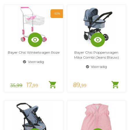
-50%
visibility
visibility
Bayer Chic Winkelwagen Roze
Bayer Chic Poppenwagen
Mika Combi (Jeans Blauw)
Voorradig
Voorradig
shopping_cart
shopping_cart
17,
89,
35,99
99
99