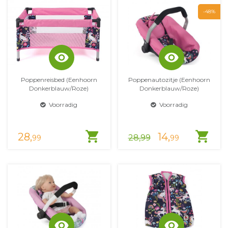
-48%
visibility
visibility
Poppenreisbed (eenhoorn
Poppenautozitje (eenhoorn
Donkerblauw/roze)
Donkerblauw/roze)
Voorradig
Voorradig
shopping_cart
shopping_cart
28,
14,
28,99
99
99
visibility
visibility