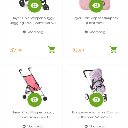
visibility
visibility
Bayer Chic Poppenbuggy
Bayer Chic Poppenslaapzak
Jogging Lola (Jeans Blauw)
(Lichtroze)
Voorradig
Voorradig
shopping_cart
shopping_cart
37,
10,
99
99
visibility
visibility
Bayer Chic Poppenbuggy
Poppenwagen Mika Combi
(donkerroze/zwart)
(bloemen Wit/roze)
Voorradig
Voorradig