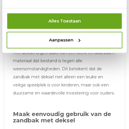
zandbak
Een zandbak met deksel van
Speelgoeddebetuwe.nl
is gemaakt van duurzaam
Alles Toestaan
hout en gaat lang mee. Het hout is behandeld
met een milieuvriendelijke beits om het hout te
Aanpassen
beschermen tegen weersinvloeden en insecten.
Het deksel is gemaakt van een sterk en duurzaam
materiaal dat bestand is tegen alle
weersomstandigheden. Dit betekent dat de
zandbak met deksel niet alleen een leuke en
veilige speelplek is voor kinderen, maar ook een
duurzame en waardevolle investering voor ouders.
Maak eenvoudig gebruik van de
zandbak met deksel