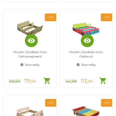
-20%
-20%
visibility
visibility
Houten Zandbak Auto
Houten Zandbak Auto
Geïmpregneerd
Gekleurd
Voorradig
Voorradig
shopping_cart
shopping_cart
79,
113,
99,99
141,99
99
99
-50%
-50%