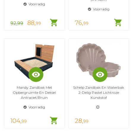
Voorradig
Voorradig
shopping_cart
shopping_cart
88,
76,
92,99
99
99
visibility
visibility
Mandy Zandbak Met
Schelp Zandbak En Waterbak
Opbergruimte En Deksel
2-Delig Pastel Lichtroze
Antraciet/bruin
Kunststof
Voorradig
shopping_cart
104,
28,
99
99