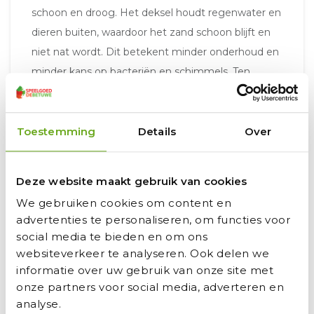
schoon en droog. Het deksel houdt regenwater en
dieren buiten, waardoor het zand schoon blijft en
niet nat wordt. Dit betekent minder onderhoud en
minder kans op bacteriën en schimmels. Ten
tweede biedt een zandbak met deksel een veilige
speelomgeving voor kinderen. Het deksel
voorkomt dat dieren het zandbakgebied betreden
Toestemming
Details
Over
en zorgt ervoor dat kinderen niet per ongeluk in de
zandbak vallen als ze er niet in spelen. Ten derde
Deze website maakt gebruik van cookies
biedt een zandbak met deksel een gemakkelijke
We gebruiken cookies om content en
opslagoplossing. Als de kinderen niet in de zandbak
advertenties te personaliseren, om functies voor
spelen, kan het deksel eenvoudig worden gesloten
social media te bieden en om ons
om het zand droog en schoon te houden.
websiteverkeer te analyseren. Ook delen we
informatie over uw gebruik van onze site met
onze partners voor social media, adverteren en
Geniet een lange tijd van de
analyse.