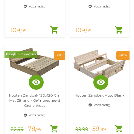
Voorradig
Voorradig
shopping_cart
shopping_cart
109,
109,
99
99
Bekijk in Showtuin
-5%
-40%
visibility
visibility
Houten Zandbak 120x120 Cm
Houten Zandbak Auto Blank
Met Zitrand - Geïmpregneerd
Voorradig
Grenenhout
Voorradig
shopping_cart
shopping_cart
78,
59,
82,99
99,99
99
99