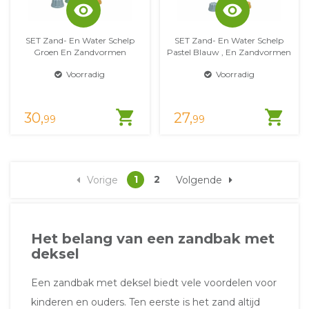
visibility
visibility
SET Zand- En Water Schelp
SET Zand- En Water Schelp
Groen En Zandvormen
Pastel Blauw , En Zandvormen
Voorradig
Voorradig
shopping_cart
shopping_cart
30,
27,
99
99
1
2
Vorige
Volgende
Het belang van een zandbak met
deksel
Een zandbak met deksel biedt vele voordelen voor
kinderen en ouders. Ten eerste is het zand altijd