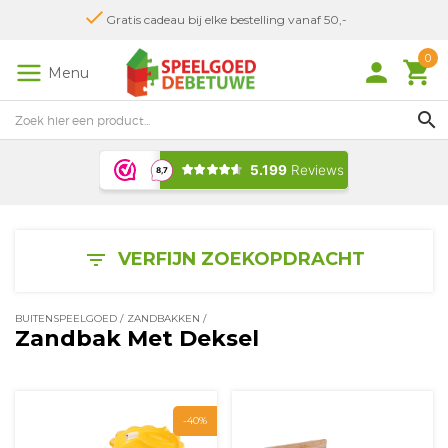
Gratis cadeau bij elke bestelling vanaf 50,-
0
person
local_grocery_store
Menu
search
VERFIJN ZOEKOPDRACHT
filter_list
BUITENSPEELGOED
/
ZANDBAKKEN
/
Zandbak Met Deksel
-40%