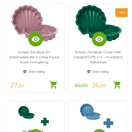
-10%
visibility
visibility
Schelp Zandbak En
Schelp Zandbak Groen Met
Waterspeeltafel 2-Delig Pastel
Deksel 87x78 Cm - Kunststof
Roze SwingKing
Waterbak
Voorradig
Voorradig
shopping_cart
shopping_cart
27,
26,
30,00
00
99