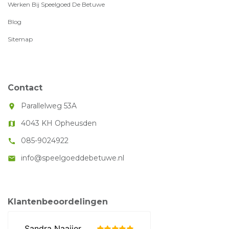
Werken Bij Speelgoed De Betuwe
Blog
Sitemap
Contact
Parallelweg 53A
room
4043 KH Opheusden
map
085-9024922
call
info@speelgoeddebetuwe.nl
mail
Klantenbeoordelingen