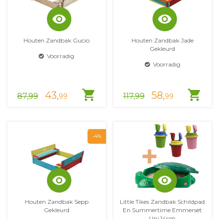
visibility
visibility
Houten Zandbak Gucio
Houten Zandbak Jade
Gekleurd
Voorradig
Voorradig
shopping_cart
shopping_cart
43,
58,
87,99
117,99
99
99
-4%
visibility
visibility
Houten Zandbak Sepp
Little Tikes Zandbak Schildpad
Gekleurd
En Summertime Emmerset
Uni 14cm