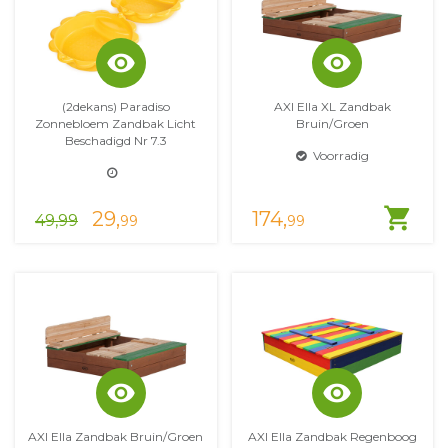
visibility
visibility
(2dekans) Paradiso
AXI Ella XL Zandbak
Zonnebloem Zandbak Licht
Bruin/groen
Beschadigd Nr 7.3
Voorradig
shopping_cart
29,
174,
49,99
99
99
visibility
visibility
AXI Ella Zandbak Bruin/groen
AXI Ella Zandbak Regenboog