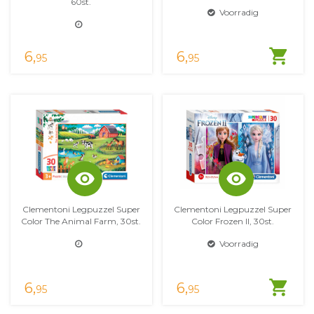
60st.
Voorradig
shopping_cart
6,
6,
95
95
visibility
visibility
Clementoni Legpuzzel Super
Clementoni Legpuzzel Super
Color The Animal Farm, 30st.
Color Frozen II, 30st.
Voorradig
shopping_cart
6,
6,
95
95