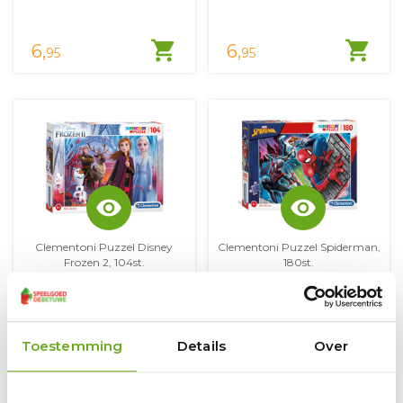
shopping_cart
shopping_cart
6,
6,
95
95
visibility
visibility
Clementoni Puzzel Disney
Clementoni Puzzel Spiderman,
Frozen 2, 104st.
180st.
Voorradig
Voorradig
shopping_cart
shopping_cart
6,
6,
Toestemming
Details
Over
95
95