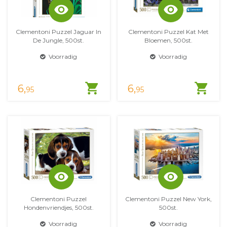
visibility
visibility
Clementoni Puzzel Jaguar In
Clementoni Puzzel Kat Met
De Jungle, 500st.
Bloemen, 500st.
Voorradig
Voorradig
shopping_cart
shopping_cart
6,
6,
95
95
visibility
visibility
Clementoni Puzzel
Clementoni Puzzel New York,
Hondenvriendjes, 500st.
500st.
Voorradig
Voorradig