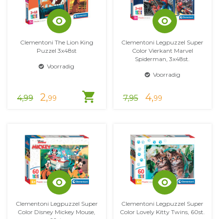
visibility
visibility
Clementoni The Lion King
Clementoni Legpuzzel Super
Puzzel 3x48st
Color Vierkant Marvel
Spiderman, 3x48st.
Voorradig
Voorradig
shopping_cart
2,
4,
4,99
7,95
99
99
visibility
visibility
Clementoni Legpuzzel Super
Clementoni Legpuzzel Super
Color Disney Mickey Mouse,
Color Lovely Kitty Twins, 60st.