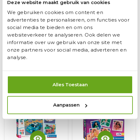
Deze website maakt gebruik van cookies
We gebruiken cookies om content en
advertenties te personaliseren, om functies voor
social media te bieden en om ons
visibility
visibility
websiteverkeer te analyseren. Ook delen we
informatie over uw gebruik van onze site met
Clementoni Crazy Chic -
Clementoni Legpuzzel London
onze partners voor social media, adverteren en
Nagellak Dieren, 2st.
Bridge, 500st.
analyse.
Voorradig
Voorradig
shopping_cart
shopping_cart
6,
6,
Alles Toestaan
95
95
Aanpassen
visibility
visibility