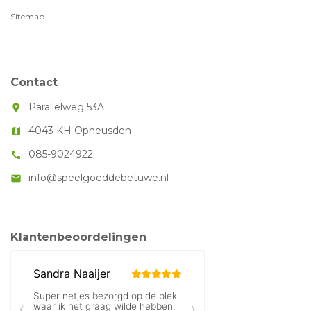
Sitemap
Contact
Parallelweg 53A
room
4043 KH Opheusden
map
085-9024922
call
info@speelgoeddebetuwe.nl
mail
Klantenbeoordelingen