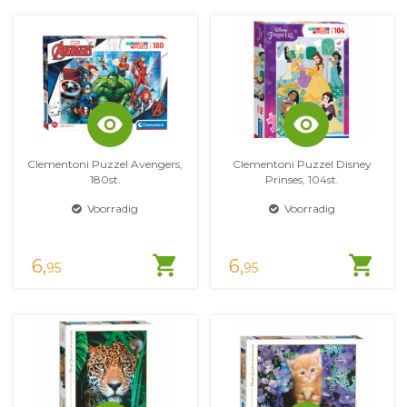
visibility
visibility
Clementoni Puzzel Avengers,
Clementoni Puzzel Disney
180st.
Prinses, 104st.
Voorradig
Voorradig
shopping_cart
shopping_cart
6,
6,
95
95