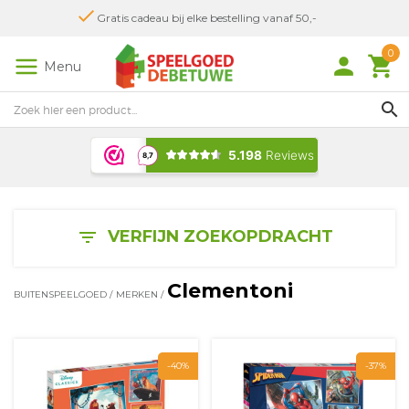
Gratis cadeau bij elke bestelling vanaf 50,-
0
person
local_grocery_store
Menu
search
VERFIJN ZOEKOPDRACHT
filter_list
Clementoni
BUITENSPEELGOED
/
MERKEN
/
-40%
-37%