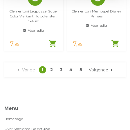
Clementoni Legpuzzel Super
Clementoni Memospel Disney
Color Vierkant Hulpdiensten,
Prinses
3x48st.
Voorradig
Voorradig
shopping_cart
shopping_cart
7,
7,
95
95
1
2
3
4
5
Vorige
Volgende
Menu
Homepage
Over Speelgoed De Betuwe