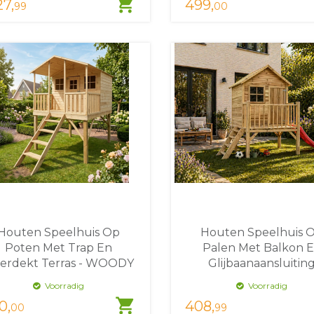
shopping_cart
27,
499,
99
00
Houten Speelhuis Op
Houten Speelhuis 
Poten Met Trap En
Palen Met Balkon 
erdekt Terras - WOODY
Glijbaanaansluitin
Harper
WOODY Sammy
Voorradig
Voorradig
shopping_cart
0,
408,
00
99