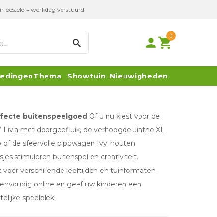
r besteld = werkdag verstuurd
0
person
local_grocery_store
search
iedingen
Thema
Showtuin
Nieuwigheden
rfecte buitenspeelgoed
Of u nu kiest voor de
ivia met doorgeefluik, de verhoogde Jinthe XL
 of de sfeervolle pipowagen Ivy, houten
sjes stimuleren buitenspel en creativiteit.
 voor verschillende leeftijden en tuinformaten.
eenvoudig online en geef uw kinderen een
elijke speelplek!