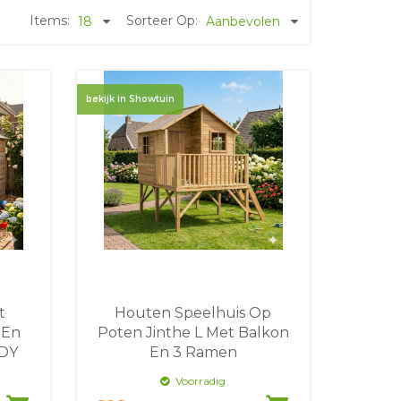
Items:
Sorteer Op:
18
Aanbevolen
bekijk in Showtuin
t
Houten Speelhuis Op
 En
Poten Jinthe L Met Balkon
ODY
En 3 Ramen
Voorradig