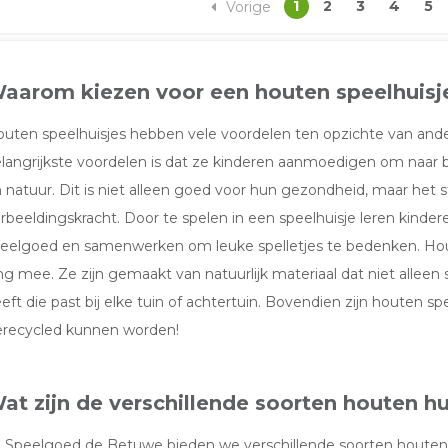
1
2
3
4
5
Vorige
aarom kiezen voor een houten speelhuisj
uten speelhuisjes hebben vele voordelen ten opzichte van and
langrijkste voordelen is dat ze kinderen aanmoedigen om naar bu
 natuur. Dit is niet alleen goed voor hun gezondheid, maar het s
rbeeldingskracht. Door te spelen in een speelhuisje leren kinder
eelgoed en samenwerken om leuke spelletjes te bedenken. Hou
ng mee. Ze zijn gemaakt van natuurlijk materiaal dat niet alleen s
eft die past bij elke tuin of achtertuin. Bovendien zijn houten sp
recycled kunnen worden!
at zijn de verschillende soorten houten hu
j Speelgoed de Betuwe bieden we verschillende soorten houten s