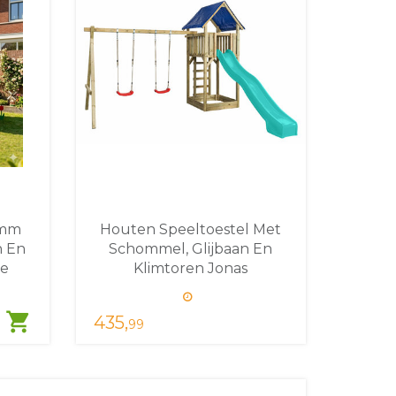
6mm
Houten Speeltoestel Met
n En
Schommel, Glijbaan En
ye
Klimtoren Jonas
shopping_cart
435,
99