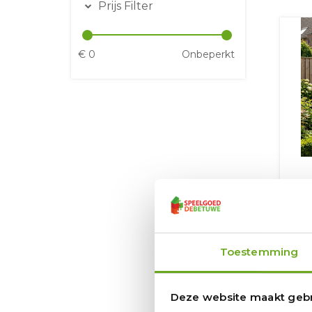
Prijs Filter
€
0
Onbeperkt
Sp
L
En
Toestemming
119
Deze website maakt gebr