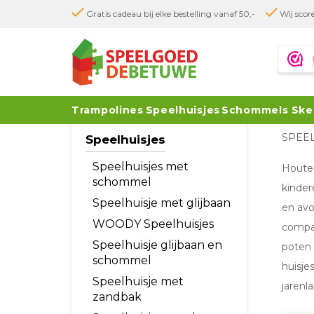
Gratis cadeau bij elke bestelling vanaf 50,-
Wij score
Trampolines
Speelhuisjes
Schommels
Ske
SPEE
Speelhuisjes
Speelhuisjes met
Houte
schommel
kinder
Speelhuisje met glijbaan
en avo
WOODY Speelhuisjes
compac
Speelhuisje glijbaan en
poten 
schommel
huisje
Speelhuisje met
jarenl
zandbak