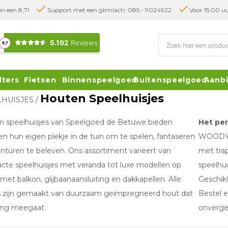
n een 8,7!
Support met een glimlach: 085 - 9024922
Voor 15:00 uu
lters
Fietsen
Binnenspeelgoed
Buitenspeelgoed
Aanb
Houten Speelhuisjes
LHUISJES
/
n speelhuisjes van Speelgoed de Betuwe bieden
Het pe
en hun eigen plekje in de tuin om te spelen, fantaseren
WOODY L
nturen te beleven. Ons assortiment varieert van
met trap
te speelhuisjes met veranda tot luxe modellen op
speelhui
met balkon, glijbaanaansluiting en dakkapellen. Alle
Geschikt
s zijn gemaakt van duurzaam geïmpregneerd hout dat
Bestel 
ang meegaat.
onverget