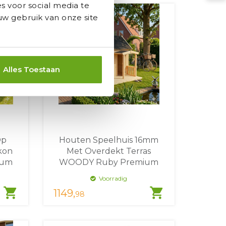
s voor social media te
w gebruik van onze site
Alles Toestaan
Op
Houten Speelhuis 16mm
kon
Met Overdekt Terras
ium
WOODY Ruby Premium
Voorradig
shopping_cart
shopping_cart
1149,
98