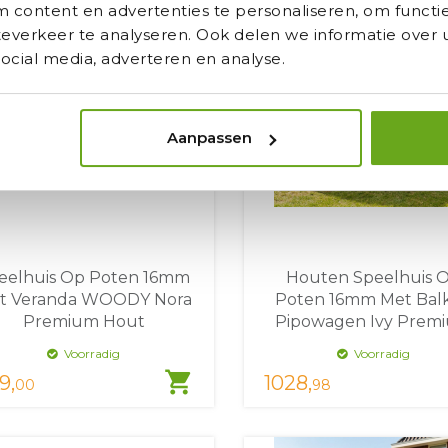
content en advertenties te personaliseren, om functie
verkeer te analyseren. Ook delen we informatie over u
ocial media, adverteren en analyse.
Aanpassen
eelhuis Op Poten 16mm
Houten Speelhuis 
t Veranda WOODY Nora
Poten 16mm Met Bal
Premium Hout
Pipowagen Ivy Prem
Voorradig
Voorradig
shopping_cart
9,
1028,
00
98