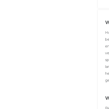
W
Ho
be
en
ve
sp
la
he
ge
W
Bi