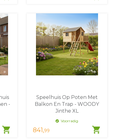
huis
Speelhuis Op Poten Met
en -
Balkon En Trap - WOODY
Jinthe XL
Voorradig
shopping_cart
shopping_cart
841,
99