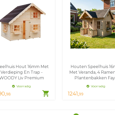
eelhuis Hout 16mm Met
Houten Speelhuis 1
Verdieping En Trap -
Met Veranda, 4 Rame
WOODY Liv Premium
Plantenbakken Fa
Voorradig
Voorradig
shopping_cart
90,
1241,
98
99