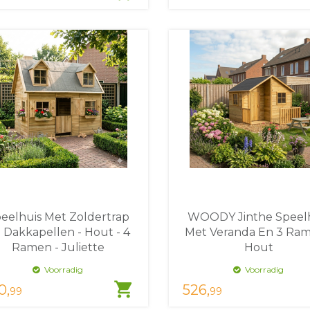
eelhuis Met Zoldertrap
WOODY Jinthe Speel
 Dakkapellen - Hout - 4
Met Veranda En 3 Ram
Ramen - Juliette
Hout
Voorradig
Voorradig
shopping_cart
0,
526,
99
99