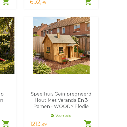
shopping_cart
shopping_cart
692,
99
Op
Speelhuis Geïmpregneerd
En
Hout Met Veranda En 3
g
Ramen - WOODY Elodie
Voorradig
shopping_cart
shopping_cart
1213,
99