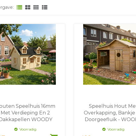
rgave:
outen Speelhuis 16mm
Speelhuis Hout Me
Met Verdieping En 2
Overkapping, Bankje
Dakkapellen WOODY
Doorgeefluik - WO
Ethan
Livia
Voorradig
Voorradig