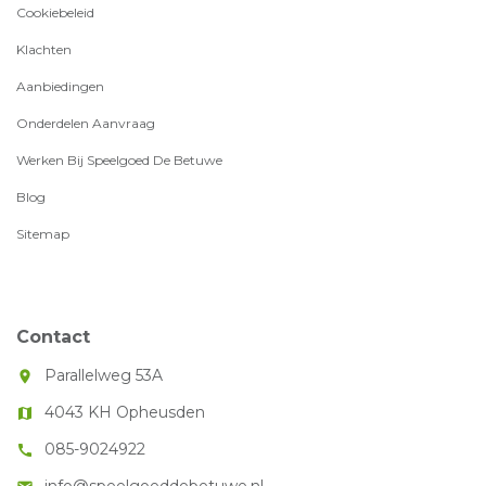
Cookiebeleid
Klachten
Aanbiedingen
Onderdelen Aanvraag
Werken Bij Speelgoed De Betuwe
Blog
Sitemap
Contact
Parallelweg 53A
room
4043 KH Opheusden
map
085-9024922
call
info@speelgoeddebetuwe.nl