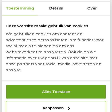
alle veiligheidsaspecten en de ijzersterke stalen
Toestemming
Details
Over
doelen van Avyna zijn AIB gecertificeerd. Behalve
deze kleine variant hebben wij ook een medium
formaat doel en professionele aluminium doelen. De
Deze website maakt gebruik van cookies
staaldikte hiervann is maar liefst 1,9 mm dik en aan de
binnen- en buitenzijde gegalvaniseerd. Het frame is
We gebruiken cookies om content en
oerdegelijk en volledig weersbestendig. De Avyna
advertenties te personaliseren, om functies voor
voetbaldoelen staan garant voor jarenlang
social media te bieden en om ons
speelplezier!
websiteverkeer te analyseren. Ook delen we
informatie over uw gebruik van onze site met
onze partners voor social media, adverteren en
analyse.
Nog geen beoordelingen
Review Toevoegen
Alles Toestaan
Aanpassen