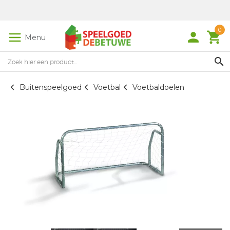
0
person
local_grocery_store
Menu
search
Buitenspeelgoed
Voetbal
Voetbaldoelen