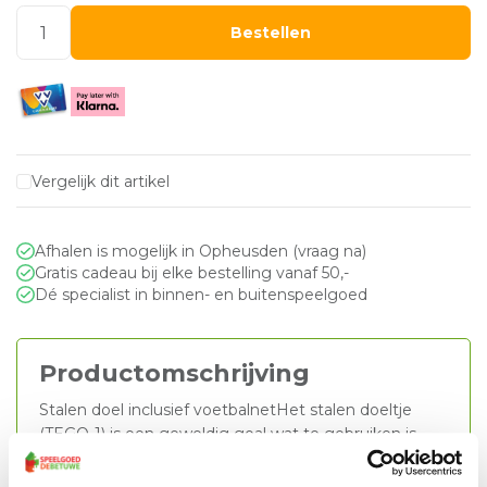
Bestellen
Vergelijk dit artikel
Afhalen is mogelijk in Opheusden (vraag na)
Gratis cadeau bij elke bestelling vanaf 50,-
Dé specialist in binnen- en buitenspeelgoed
Productomschrijving
Stalen doel inclusief voetbalnetHet stalen doeltje
(TEGO-1) is een geweldig goal wat te gebruiken is
voor een partijtje voetbal of voor het bekende
voetbalspelletje ‘Panna’. Onze doelen voldoen aan