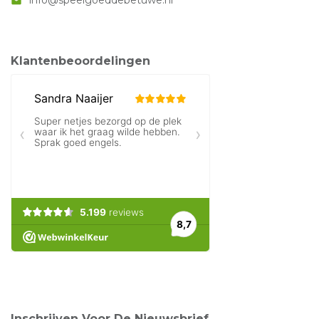
mail
Klantenbeoordelingen
Inschrijven Voor De Nieuwsbrief