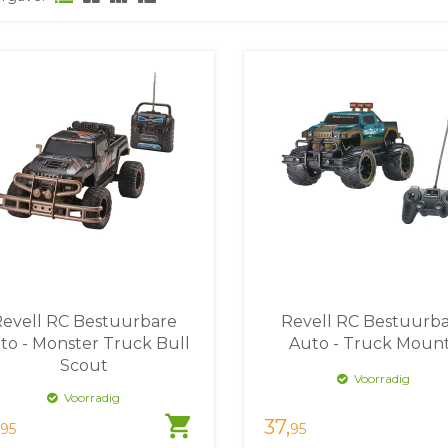
evell RC Bestuurbare
Revell RC Bestuurb
to - Monster Truck Bull
Auto - Truck Moun
Scout
Voorradig
Voorradig
shopping_cart
37,
95
95