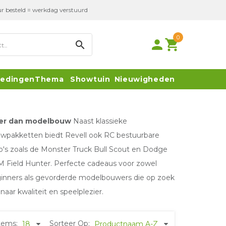
r besteld = werkdag verstuurd
0
person
local_grocery_store
search
iedingen
Thema
Showtuin
Nieuwigheden
er dan modelbouw
Naast klassieke
wpakketten biedt Revell ook RC bestuurbare
o's zoals de Monster Truck Bull Scout en Dodge
 Field Hunter. Perfecte cadeaus voor zowel
inners als gevorderde modelbouwers die op zoek
 naar kwaliteit en speelplezier.
tems:
Sorteer Op:
18
Productnaam A-Z