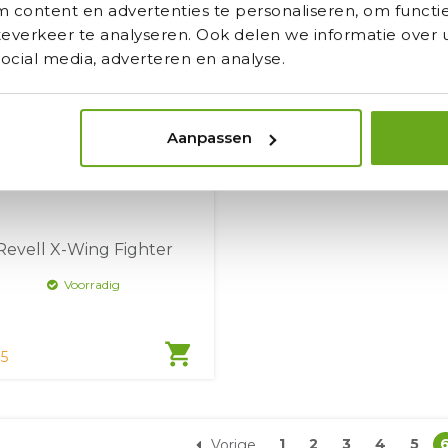
content en advertenties te personaliseren, om functie
verkeer te analyseren. Ook delen we informatie over u
ocial media, adverteren en analyse.
Aanpassen
Revell X-Wing Fighter
Voorradig
shopping_cart
5
1
2
3
4
5
Vorige