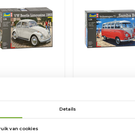
vell Volkswagen Beetle
Revell Volkswagen 
Limousine 1968
Samba Bus
Voorradig
Voorradig
Details
shopping_cart
,
37,
95
95
uik van cookies