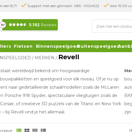
n een 8,7!
Support met een glimlach: 085 - 9024922
Voor 15:00 uu
lters
Fietsen
Binnenspeelgoed
Buitenspeelgoed
Aanb
Revell
ENSPEELGOED
/
MERKEN
/
 staat wereldwijd bekend om hoogwaardige
Me
ouwpakketten en speelgoed voor elk niveau. Of je nu op
bou
ent naar gedetailleerde schaalmodellen zoals de McLaren
aut
n Porsche 918 Spyder, spectaculaire vliegtuigen zoals de
RAM
Corsair, of creatieve 3D puzzels van de Titanic en New York
beg
 – bij Revell vind je het allemaal.
zijn
I
rgave: