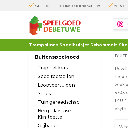
Gratis cadeau bij elke bestelling vanaf 50,-
Wij score
Trampolines
Speelhuisjes
Schommels
Ske
BUIT
Buitenspeelgoed
Traptrekkers
Revell
Speeltoestellen
modelb
zoek b
Loopvoertuigen
570S e
Steps
F4U-4 
Tuin gereedschap
Skyline
Berg Playbase
Klimtoestel
Glijbanen
Wee