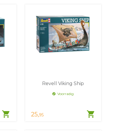
Revell Viking Ship
Voorradig
shopping_cart
shopping_cart
25,
95