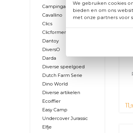
We gebruiken cookies om 
Campingaz
bieden en om ons website
Cavallino
met onze partners voor s
Clics
Clicformers
Dantoy
DiversO
Darda
Diverse speelgoed
Dutch Farm Serie
Dino World
Diverse artikelen
Ecoiffier
11,
9
Easy Camp
Undercover Jurassic
Elfje