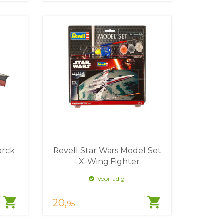
arck
Revell Star Wars Model Set
- X-Wing Fighter
Voorradig
shopping_cart
shopping_cart
20,
95