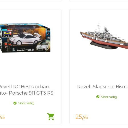
evell RC Bestuurbare
Revell Slagschip Bism
to- Porsche 911 GT3 RS
Voorradig
Voorradig
shopping_cart
25,
95
95