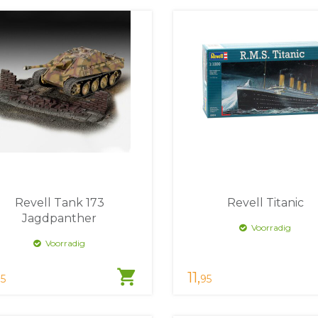
Revell Tank 173
Revell Titanic
Jagdpanther
Voorradig
Voorradig
shopping_cart
11,
5
95