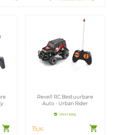
are
Revell RC Bestuurbare
ty
Auto - Urban Rider
Voorradig
shopping_cart
shopping_cart
15,
95