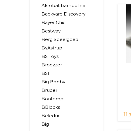
Akrobat trampoline
Backyard Discovery
Bayer Chic
Bestway
Berg Speelgoed
ByAstrup
BS Toys
Broozzer
BSI
Big Bobby
Bruder
Bontempi
BBlocks
11,
9
Beleduc
Big