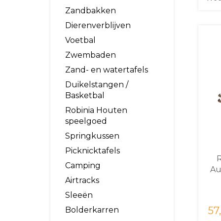
Zandbakken
Dierenverblijven
Voetbal
Zwembaden
Zand- en watertafels
Duikelstangen /
Basketbal
Robinia Houten
speelgoed
Springkussen
Picknicktafels
R
Camping
Au
Airtracks
Sleeën
57,
Bolderkarren