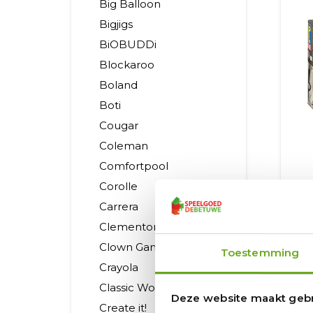
Big Balloon
Bigjigs
BiOBUDDi
Blockaroo
Boland
Boti
Cougar
Coleman
Comfortpool
Corolle
Re
Carrera
Clementoni
Clown Games
Toestemming
34
Crayola
Classic World
Deze website maakt gebr
Create it!