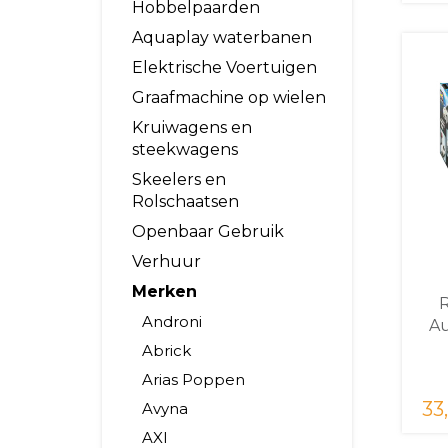
Hobbelpaarden
Aquaplay waterbanen
Elektrische Voertuigen
Graafmachine op wielen
Kruiwagens en
steekwagens
Skeelers en
Rolschaatsen
Openbaar Gebruik
Verhuur
Merken
R
Androni
Au
Abrick
Arias Poppen
33,
Avyna
AXI